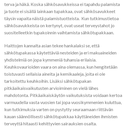
terva ja häkä. Koska sähkösavukkeissa ei tapahdu palamista
ja tuote ei sisällä lainkaan tupakkaa, ovat sähkösavukkeet
täysin vapaita näistä palamistuotteista. Kun tutkimustietoa
sähkösavukkeista on kertynyt, ovat useat terveystahot jo
suositelleetkin tupakoinnin vaihtamista sähkötupakkaan.
Haittojen kannalta asian tekee hankalaksi se, että
sähkötupakassa käytettäviä nesteiden ja eri makuaineiden
yhdistelmiä on jopa kymmeniä tuhansia erilaisia.
Keuhkovaurioiden vaara on aina olemassa, kun hengitetään
toistuvasti sellaisia aineita ja kemikaaleja, joita ei ole
tarkoitettu keuhkoihin. Lisäksi sähkötupakan
pitkäaikaisvaikutusten arvioiminen on vielä lähes
mahdotonta. Pitkäaikaiskäytön vaikutuksista voidaan kertoa
varmuudella vasta vuosien tai jopa vuosikymmenien kuluttua,
kun tutkimuksia varten on pystytty seuraamaan riittävän
kauan säännöllisesti sähkötupakkaa käyttäneiden ihmisten
terveyttä hitaasti kehittyvien sairauksien osalta.