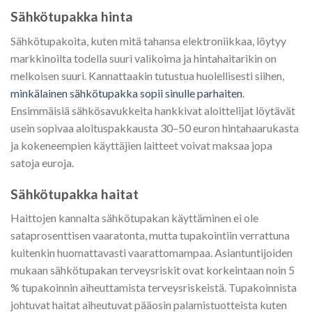
Sähkötupakka hinta
Sähkötupakoita, kuten mitä tahansa elektroniikkaa, löytyy
markkinoilta todella suuri valikoima ja hintahaitarikin on
melkoisen suuri. Kannattaakin tutustua huolellisesti siihen,
minkälainen sähkötupakka sopii sinulle parhaiten
.
Ensimmäisiä sähkösavukkeita hankkivat aloittelijat löytävät
usein sopivaa aloituspakkausta 30–50 euron hintahaarukasta
ja kokeneempien käyttäjien laitteet voivat maksaa jopa
satoja euroja.
Sähkötupakka haitat
Haittojen kannalta sähkötupakan käyttäminen ei ole
sataprosenttisen vaaratonta, mutta tupakointiin verrattuna
kuitenkin huomattavasti vaarattomampaa. Asiantuntijoiden
mukaan sähkötupakan terveysriskit ovat korkeintaan noin 5
% tupakoinnin aiheuttamista terveysriskeistä. Tupakoinnista
johtuvat haitat aiheutuvat pääosin palamistuotteista kuten