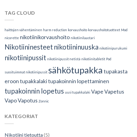
TAG CLOUD
haittojen vähentäminen
harm reduction
korvaushoito
korvaushoitotuotteet
Mod
nikotiinikorvaushoito
nicorette
nikotiinilaastari
Nikotiininesteet
nikotiininuuska
nikotiinipurukumi
nikotiinipussit
nikotiinipussit netistä
nikotiinitabletit
Pod
sähkötupakka
tupakasta
suosituimmat nikotiinipussit
eroon
tupakkalaki
tupakoinnin lopettaminen
tupakoinnin lopetus
Vape
Vapetus
uusi tupakkalaki
Vapo
Vapotus
Zonnic
KATEGORIAT
Nikotiini tietoutta
(5)