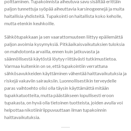
polttaminen. Tupakoinnista aiheutuva savu sisältää erittäin
paljon tunnettuja syöpää aiheuttavia karsinogeenejä ja muita
haitallisia yhdisteitä. Tupakointi on haitallista koko keholle,
mutta etenkin keuhkoille.
Sähkötupakkaan ja sen vaarattomuuteen liittyy epäilemättä
paljon avoimia kysymyksiä. Pitkäaikaisvaikutuksien tuloksia
on mahdotonta arvailla, ennen kuin jatkuvasta ja
säännöllisestä käytöstä löytyy riittävästi tutkimustietoa.
Varmaa kuitenkin on se, että tupakointiin verrattuna
sähkösavukkeiden käyttäminen vähentää haittavaikutuksia ja
riskejä vakaviin sairauksiin. Luonnollisestikin terveydelle
paras vaihtoehto olisi olla täysin käyttämättä mitään
tupakkatuotteita, mutta päästäkseen lopullisesti eroon
tupakasta, on hyvä olla tietoinen tuotteista, joiden avulla voi
helpottaa nikotiiniriippuvuuttaan ilman tupakoinnin
haittavaikutuksia.