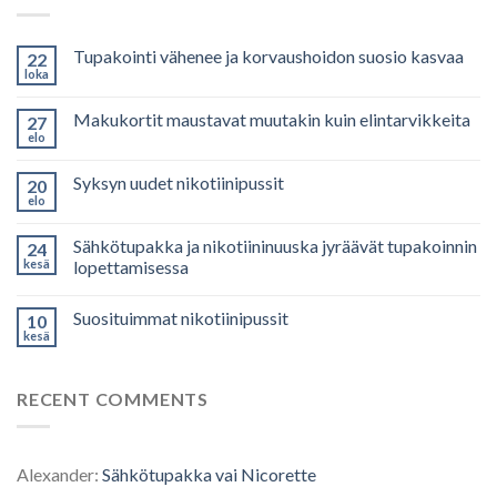
Tupakointi vähenee ja korvaushoidon suosio kasvaa
22
loka
Makukortit maustavat muutakin kuin elintarvikkeita
27
elo
Syksyn uudet nikotiinipussit
20
elo
Sähkötupakka ja nikotiininuuska jyräävät tupakoinnin
24
kesä
lopettamisessa
Suosituimmat nikotiinipussit
10
kesä
RECENT COMMENTS
Alexander
:
Sähkötupakka vai Nicorette