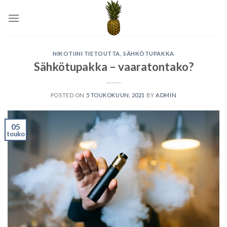
Skip
to
content
NIKOTIINI TIETOUTTA
,
SÄHKÖTUPAKKA
Sähkötupakka – vaaratontako?
POSTED ON
5 TOUKOKUUN, 2021
BY
ADMIN
05
touko