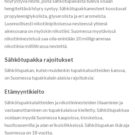
höyrystyvä neste, josta sähkötupakasta tuleva sisään
hengitettävä höyry syntyy. Sähkötupakkanesteet koostuvat
propyleeniglykolista, glyserolista ja eri aromeista.
Luonnollisesti nikotiinipitoisessa nesteessä yhtenä
ainesosana on myöskin nikotiini. Suomessa myytävissä
nikotiininesteissä saa olla enintään 20 milligrammaa
nikotiinia millilitrassa nestettä.
Sähkötupakka rajoitukset
Sähkötupakan, kuten muidenkin tupakkatuotteiden kanssa,
on Suomessa tupakkalain alaisia rajoituksia:
Etämyyntikielto
Sähkötupakkalaitteiden ja nikotiininesteiden tilaaminen ja
vastaanottaminen on tupakkalaissa kielletty. Sähkötupakkaa
voidaan myydä Suomessa kaupoissa, kioskeissa,
huoltoasemilla ja alan erikoisliikkeissä. Sähkötupakan ikäraja
Suomessa on 18 vuotta.