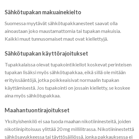
Sähkötupakan makuainekielto
Suomessa myytävät sähkötupakkanesteet saavat olla
ainoastaan joko maustamattomia tai tupakan makuisia.
Kaikki muut tunnusomaiset maut ovat kiellettyjä.
Sähkötupakan käyttörajoitukset
Tupakkalaissa olevat tupakointikiellot koskevat perinteisen
tupakan lisäksi myös sähkötupakkaa, eikä sillä ole mitään
erityissääntöjä, jotka poikkeaisivat normaalin tupakan
käyttämisestä. Jos tupakointi on jossain kielletty, se koskee
aina myös sähkötupakkaa.
Maahantuontirajoitukset
Yksityishenkilö ei saa tuoda maahan nikotiininesteitä, joiden
nikotiinipitoisuus ylittää 20 mg millilitrassa. Nikotiininestettä
sähkösavukkeessa tai täyttösäiliössä, jonka pakkauksessa ei