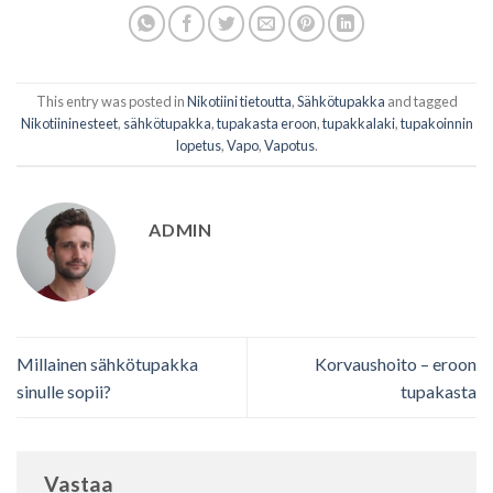
This entry was posted in
Nikotiini tietoutta
,
Sähkötupakka
and tagged
Nikotiininesteet
,
sähkötupakka
,
tupakasta eroon
,
tupakkalaki
,
tupakoinnin
lopetus
,
Vapo
,
Vapotus
.
ADMIN
Millainen sähkötupakka
Korvaushoito – eroon
sinulle sopii?
tupakasta
Vastaa