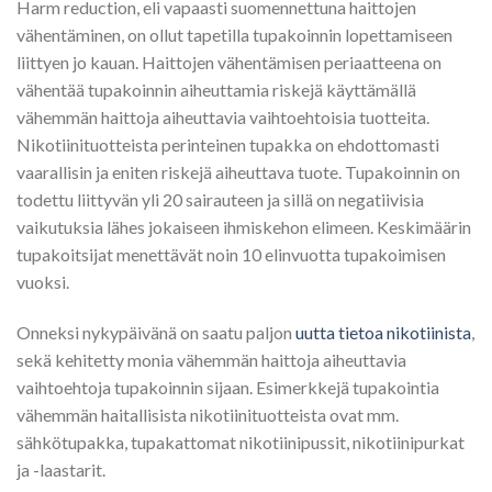
Harm reduction, eli vapaasti suomennettuna haittojen
vähentäminen, on ollut tapetilla tupakoinnin lopettamiseen
liittyen jo kauan. Haittojen vähentämisen periaatteena on
vähentää tupakoinnin aiheuttamia riskejä käyttämällä
vähemmän haittoja aiheuttavia vaihtoehtoisia tuotteita.
Nikotiinituotteista perinteinen tupakka on ehdottomasti
vaarallisin ja eniten riskejä aiheuttava tuote. Tupakoinnin on
todettu liittyvän yli 20 sairauteen ja sillä on negatiivisia
vaikutuksia lähes jokaiseen ihmiskehon elimeen. Keskimäärin
tupakoitsijat menettävät noin 10 elinvuotta tupakoimisen
vuoksi.
Onneksi nykypäivänä on saatu paljon
uutta tietoa nikotiinista
,
sekä kehitetty monia vähemmän haittoja aiheuttavia
vaihtoehtoja tupakoinnin sijaan. Esimerkkejä tupakointia
vähemmän haitallisista nikotiinituotteista ovat mm.
sähkötupakka, tupakattomat nikotiinipussit, nikotiinipurkat
ja -laastarit.