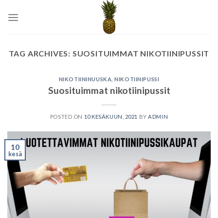
Skip
to
content
TAG ARCHIVES:
SUOSITUIMMAT NIKOTIINIPUSSIT
NIKOTIININUUSKA
,
NIKOTIINIPUSSI
Suosituimmat nikotiinipussit
POSTED ON
10 KESÄKUUN, 2021
BY
ADMIN
10
kesä