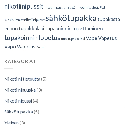
nikotiinipussit
nikotiinipussit netistä
nikotiinitabletit
Pod
sähkötupakka
tupakasta
suosituimmat nikotiinipussit
eroon
tupakkalaki
tupakoinnin lopettaminen
tupakoinnin lopetus
Vape
Vapetus
uusi tupakkalaki
Vapo
Vapotus
Zonnic
KATEGORIAT
Nikotiini tietoutta
(5)
Nikotiininuuska
(3)
Nikotiinipussi
(4)
Sähkötupakka
(5)
Yleinen
(3)