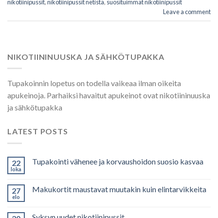
nikotiinipussit
,
nikotiinipussit netistä
,
suosituimmat nikotiinipussit
Leave a comment
NIKOTIININUUSKA JA SÄHKÖTUPAKKA
Tupakoinnin lopetus on todella vaikeaa ilman oikeita
apukeinoja. Parhaiksi havaitut apukeinot ovat nikotiininuuska
ja sähkötupakka
LATEST POSTS
Tupakointi vähenee ja korvaushoidon suosio kasvaa
22
loka
Makukortit maustavat muutakin kuin elintarvikkeita
27
elo
Syksyn uudet nikotiinipussit