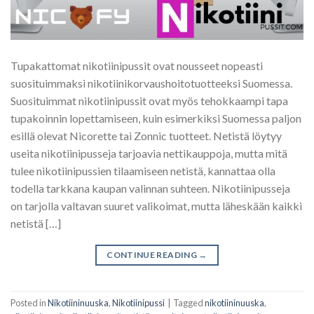
Tupakattomat nikotiinipussit ovat nousseet nopeasti
suosituimmaksi nikotiinikorvaushoitotuotteeksi Suomessa.
Suosituimmat nikotiinipussit ovat myös tehokkaampi tapa
tupakoinnin lopettamiseen, kuin esimerkiksi Suomessa paljon
esillä olevat Nicorette tai Zonnic tuotteet. Netistä löytyy
useita nikotiinipusseja tarjoavia nettikauppoja, mutta mitä
tulee nikotiinipussien tilaamiseen netistä, kannattaa olla
todella tarkkana kaupan valinnan suhteen. Nikotiinipusseja
on tarjolla valtavan suuret valikoimat, mutta läheskään kaikki
netistä […]
CONTINUE READING
→
Posted in
Nikotiininuuska
,
Nikotiinipussi
|
Tagged
nikotiininuuska
,