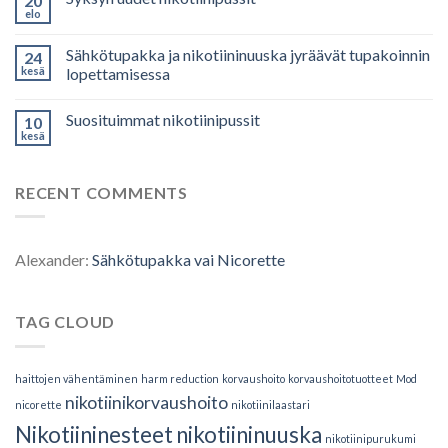
20
elo
Sähkötupakka ja nikotiininuuska jyräävät tupakoinnin
24
kesä
lopettamisessa
Suosituimmat nikotiinipussit
10
kesä
RECENT COMMENTS
Alexander
:
Sähkötupakka vai Nicorette
TAG CLOUD
haittojen vähentäminen
harm reduction
korvaushoito
korvaushoitotuotteet
Mod
nikotiinikorvaushoito
nicorette
nikotiinilaastari
Nikotiininesteet
nikotiininuuska
nikotiinipurukumi